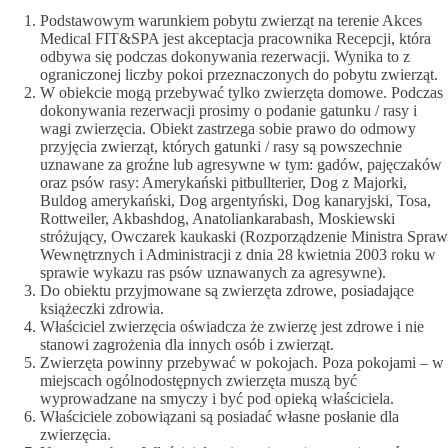
Podstawowym warunkiem pobytu zwierząt na terenie Akces
Medical FIT&SPA jest akceptacja pracownika Recepcji, która
odbywa się podczas dokonywania rezerwacji. Wynika to z
ograniczonej liczby pokoi przeznaczonych do pobytu zwierząt.
W obiekcie mogą przebywać tylko zwierzęta domowe. Podczas
dokonywania rezerwacji prosimy o podanie gatunku / rasy i
wagi zwierzęcia. Obiekt zastrzega sobie prawo do odmowy
przyjęcia zwierząt, których gatunki / rasy są powszechnie
uznawane za groźne lub agresywne w tym: gadów, pajęczaków
oraz psów rasy: Amerykański pitbullterier, Dog z Majorki,
Buldog amerykański, Dog argentyński, Dog kanaryjski, Tosa,
Rottweiler, Akbashdog, Anatoliankarabash, Moskiewski
stróżujący, Owczarek kaukaski (Rozporządzenie Ministra Spraw
Wewnętrznych i Administracji z dnia 28 kwietnia 2003 roku w
sprawie wykazu ras psów uznawanych za agresywne).
Do obiektu przyjmowane są zwierzęta zdrowe, posiadające
książeczki zdrowia.
Właściciel zwierzęcia oświadcza że zwierzę jest zdrowe i nie
stanowi zagrożenia dla innych osób i zwierząt.
Zwierzęta powinny przebywać w pokojach. Poza pokojami – w
miejscach ogólnodostępnych zwierzęta muszą być
wyprowadzane na smyczy i być pod opieką właściciela.
Właściciele zobowiązani są posiadać własne posłanie dla
zwierzęcia.