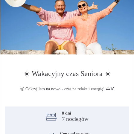
☀️ Wakacyjny czas Seniora ☀️
🌞 Odkryj lato na nowo - czas na relaks i energię! 🌅🍹
8
dni
7
noclegów
Cena od os./noc: