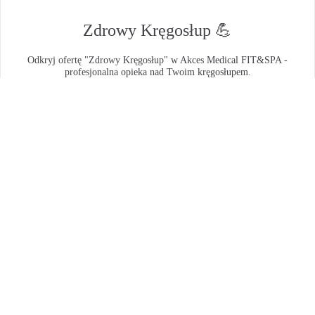
Zdrowy Kręgosłup 💪
Odkryj ofertę "Zdrowy Kręgosłup" w Akces Medical FIT&SPA -
profesjonalna opieka nad Twoim kręgosłupem.
8
dni
7
noclegów
Cena od os./noc:
253
zł
Sprawdź ofertę